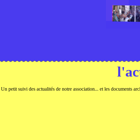
l'a
Un petit suivi des actualités de notre association... et les documents ar